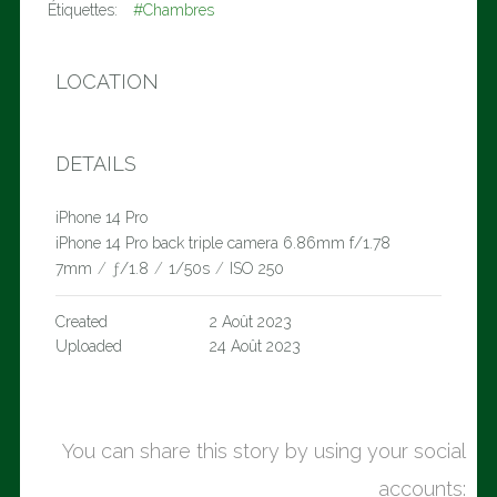
Étiquettes:
#Chambres
LOCATION
DETAILS
iPhone 14 Pro
iPhone 14 Pro back triple camera 6.86mm f/1.78
7mm
/
ƒ/1.8
/
1/50s
/
ISO 250
Created
2 Août 2023
Uploaded
24 Août 2023
You can share this story by using your social
accounts: