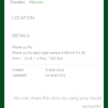
Étiquettes:
#Services
LOCATION
DETAILS
iPhone 14 Pro
iPhone 14 Pro back triple camera 6.86mm f/1.78
7mm
/
ƒ/1.8
/
1/60s
/
ISO 640
Created
6 Août 2023
Uploaded
24 Août 2023
You can share this story by using your social
accounts: