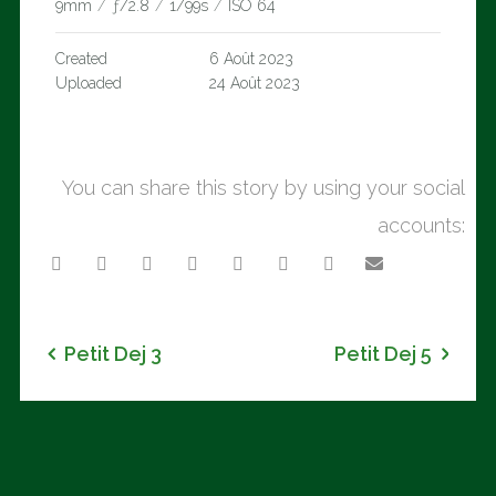
9mm
/
ƒ/2.8
/
1/99s
/
ISO 64
Created
6 Août 2023
Uploaded
24 Août 2023
You can share this story by using your social
accounts:
Petit Dej 3
Petit Dej 5