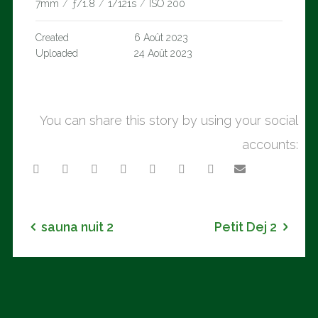
7mm
/
ƒ/1.8
/
1/121s
/
ISO 200
Created
6 Août 2023
Uploaded
24 Août 2023
You can share this story by using your social
accounts:
sauna nuit 2
Petit Dej 2