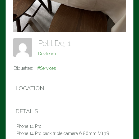
Petit Dej 1
DevTeam
Étiquettes:
#Services
LOCATION
DETAILS
iPhone 14 Pro
iPhone 14 Pro back triple camera 6.86mm f/1.78