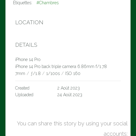
Étiquettes:
#Chambres
LOCATION
DETAILS
iPhone 14 Pro
iPhone 14 Pro back triple camera 6.86mm f/1.78
7mm
/
ƒ/1.8
/
1/100s
/
ISO 160
Created
2 Août 2023
Uploaded
24 Août 2023
You can share this story by using your social
accounts: